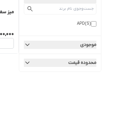
میز سفری
APD(S)
,100,000
موجودی
محدوده قیمت